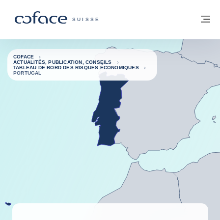
Voir le contenu
Retour à la page d'accueil
M
COFACE, FOR TRADE - PAGE D'ACCUE
SUISSE
COFACE
ACTUALITÉS, PUBLICATION, CONSEILS
TABLEAU DE BORD DES RISQUES ÉCONOMIQUES
PORTUGAL