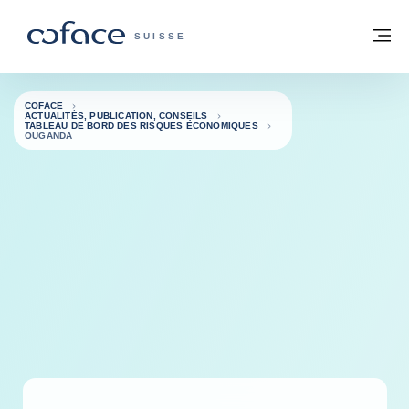
Voir le contenu
Retour à la page d'accueil
M
COFACE, FOR TRADE - PAGE D'ACCUE
SUISSE
COFACE
ACTUALITÉS, PUBLICATION, CONSEILS
TABLEAU DE BORD DES RISQUES ÉCONOMIQUES
OUGANDA