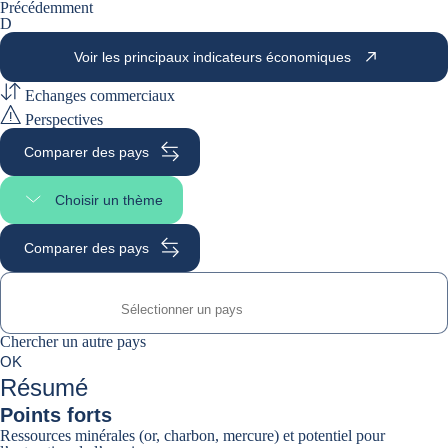
Précédemment
D
Voir les principaux indicateurs économiques
Echanges commerciaux
Perspectives
Comparer des pays
Choisir un thème
Sélectionner une section
Comparer des pays
Chercher un autre pays
Chercher un autre pays
0
OK
suggestions
Résumé
Points forts
Ressources minérales (or, charbon, mercure) et potentiel pour