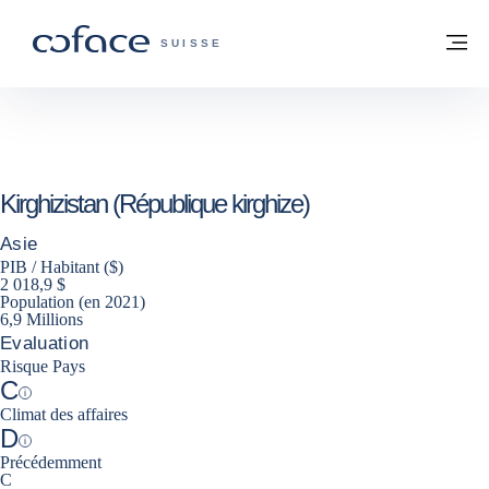
Voir le contenu
Retour à la page d'accueil
M
COFACE, FOR TRADE - PAGE D'ACCUE
SUISSE
Kirghizistan (République kirghize)
Asie
PIB / Habitant ($)
2 018,9 $
Population (en 2021)
6,9 Millions
Evaluation
Risque Pays
C
Help
Climat des affaires
D
Help
Précédemment
C