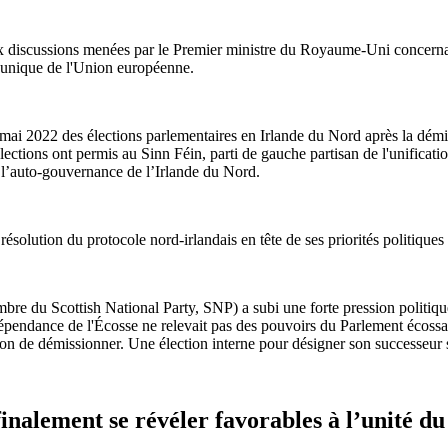
ux discussions menées par le Premier ministre du Royaume-Uni concernan
é unique de l'Union européenne.
n mai 2022 des élections parlementaires en Irlande du Nord après la démis
ections ont permis au Sinn Féin, parti de gauche partisan de l'unificatio
 l’auto-gouvernance de l’Irlande du Nord.
ésolution du protocole nord-irlandais en tête de ses priorités politique
re du Scottish National Party, SNP) a subi une forte pression politiqu
ndance de l'Écosse ne relevait pas des pouvoirs du Parlement écossais
cision de démissionner. Une élection interne pour désigner son successeur
 finalement se révéler favorables à l’unité 