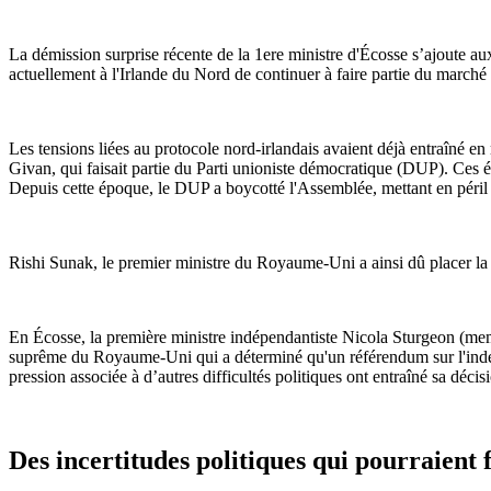
La démission surprise récente de la 1ere ministre d'Écosse s’ajoute a
actuellement à l'Irlande du Nord de continuer à faire partie du march
Les tensions liées au protocole nord-irlandais avaient déjà entraîné e
Givan, qui faisait partie du Parti unioniste démocratique (DUP). Ces él
Depuis cette époque, le DUP a boycotté l'Assemblée, mettant en péril
Rishi Sunak, le premier ministre du Royaume-Uni a ainsi dû placer la r
En Écosse, la première ministre indépendantiste Nicola Sturgeon (memb
suprême du Royaume-Uni qui a déterminé qu'un référendum sur l'indépe
pression associée à d’autres difficultés politiques ont entraîné sa dé
Des incertitudes politiques qui pourraient