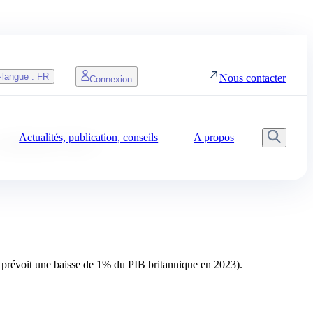
langue :
FR
Nous contacter
Connexion
Actualités, publication, conseils
A propos
Reche
vraiment Uni ?
e prévoit une baisse de 1% du PIB britannique en 2023).