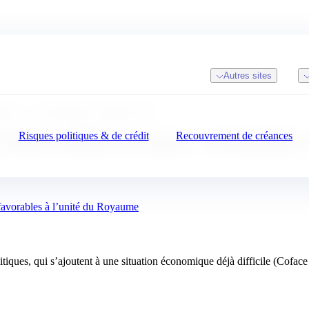
Autres sites
écossaise… un Royaume vraiment Uni ?
Risques politiques & de crédit
Recouvrement de créances
a première ministre écossaise… un Royaume 
r favorables à l’unité du Royaume
iques, qui s’ajoutent à une situation économique déjà difficile (Cofac