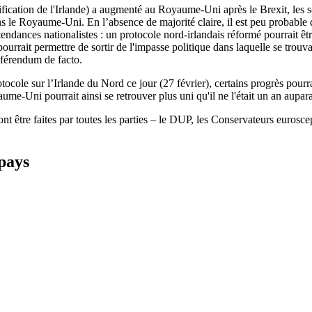
nification de l'Irlande) a augmenté au Royaume-Uni après le Brexit, les
ans le Royaume-Uni. En l’absence de majorité claire, il est peu probabl
es tendances nationalistes : un protocole nord-irlandais réformé pourrait
rrait permettre de sortir de l'impasse politique dans laquelle se trouva
référendum de facto.
ocole sur l’Irlande du Nord ce jour (27 février), certains progrès pour
ume-Uni pourrait ainsi se retrouver plus uni qu'il ne l'était un an aupar
nt être faites par toutes les parties – le DUP, les Conservateurs euros
 pays