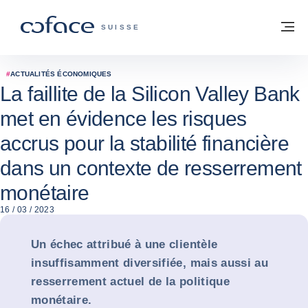
Voir le contenu
Retour à la page d'accueil
M
COFACE, FOR TRADE - PAGE D'ACCUE
SUISSE
#
ACTUALITÉS ÉCONOMIQUES
La faillite de la Silicon Valley Bank
met en évidence les risques
accrus pour la stabilité financière
dans un contexte de resserrement
monétaire
16 / 03 / 2023
Un échec attribué à une clientèle
insuffisamment diversifiée, mais aussi au
resserrement actuel de la politique
monétaire.