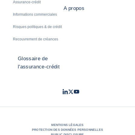
Assurance-crédit
A propos
Informations commerciales
Risques politiques & de crédit
Recouvrement de créances
Glossaire de
l'assurance-crédit
LinkedIn
Twitter
Youtube
- Coface
- Coface
- Coface
MENTIONS LÉGALES
PROTECTION DES DONNÉES PERSONNELLES
PUBLIC DISCLOSURE