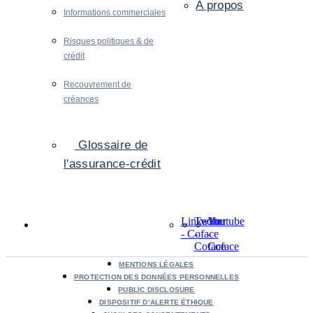
A propos
Informations commerciales
Risques politiques & de
crédit
Recouvrement de
créances
Glossaire de
l'assurance-crédit
LinkedIn
Twitter
Youtube
- Coface
-
-
Coface
Coface
MENTIONS LÉGALES
PROTECTION DES DONNÉES PERSONNELLES
PUBLIC DISCLOSURE
DISPOSITIF D’ALERTE ÉTHIQUE