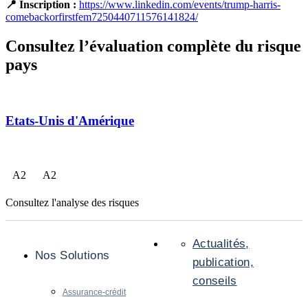
📍 Inscription :
https://www.linkedin.com/events/trump-harris-
comebackorfirstfem7250440711576141824/
Consultez l’évaluation complète du risque
pays
Etats-Unis d'Amérique
A
2
A
2
Consultez l'analyse des risques
Actualités,
Nos Solutions
publication,
conseils
Assurance-crédit