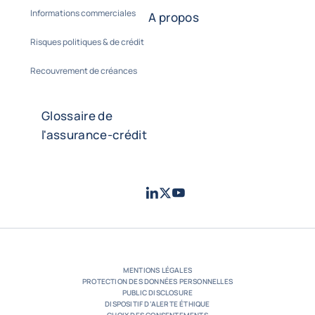
Informations commerciales
A propos
Risques politiques & de crédit
Recouvrement de créances
Glossaire de
l'assurance-crédit
LinkedIn
Twitter
Youtube
- Coface
- Coface
- Coface
MENTIONS LÉGALES
PROTECTION DES DONNÉES PERSONNELLES
PUBLIC DISCLOSURE
DISPOSITIF D’ALERTE ÉTHIQUE