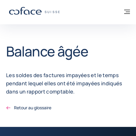
Voir le contenu
Retour à la page d'accueil
M
COFACE, FOR TRADE - PAGE D'ACCUEIL
SUISSE
Balance âgée
Les soldes des factures impayées et le temps
pendant lequel elles ont été impayées indiqués
dans un rapport comptable.
Retour au glossaire