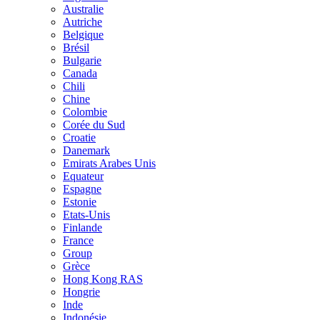
Australie
Autriche
Belgique
Brésil
Bulgarie
Canada
Chili
Chine
Colombie
Corée du Sud
Croatie
Danemark
Emirats Arabes Unis
Equateur
Espagne
Estonie
Etats-Unis
Finlande
France
Group
Grèce
Hong Kong RAS
Hongrie
Inde
Indonésie