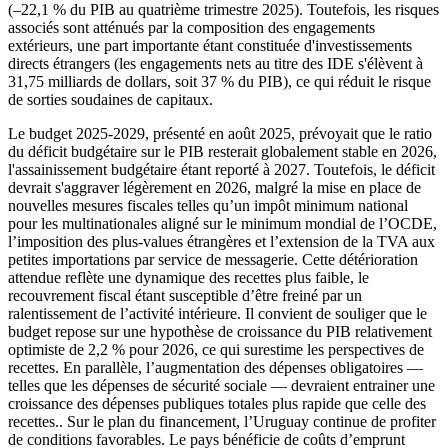
(–22,1 % du PIB au quatrième trimestre 2025). Toutefois, les risques
associés sont atténués par la composition des engagements
extérieurs, une part importante étant constituée d'investissements
directs étrangers (les engagements nets au titre des IDE s'élèvent à
31,75 milliards de dollars, soit 37 % du PIB), ce qui réduit le risque
de sorties soudaines de capitaux.
Le budget 2025-2029, présenté en août 2025, prévoyait que le ratio
du déficit budgétaire sur le PIB resterait globalement stable en 2026,
l'assainissement budgétaire étant reporté à 2027. Toutefois, le déficit
devrait s'aggraver légèrement en 2026, malgré la mise en place de
nouvelles mesures fiscales telles qu’un impôt minimum national
pour les multinationales aligné sur le minimum mondial de l’OCDE,
l’imposition des plus-values étrangères et l’extension de la TVA aux
petites importations par service de messagerie. Cette détérioration
attendue reflète une dynamique des recettes plus faible, le
recouvrement fiscal étant susceptible d’être freiné par un
ralentissement de l’activité intérieure. Il convient de souliger que le
budget repose sur une hypothèse de croissance du PIB relativement
optimiste de 2,2 % pour 2026, ce qui surestime les perspectives de
recettes. En parallèle, l’augmentation des dépenses obligatoires —
telles que les dépenses de sécurité sociale — devraient entrainer une
croissance des dépenses publiques totales plus rapide que celle des
recettes.. Sur le plan du financement, l’Uruguay continue de profiter
de conditions favorables. Le pays bénéficie de coûts d’emprunt