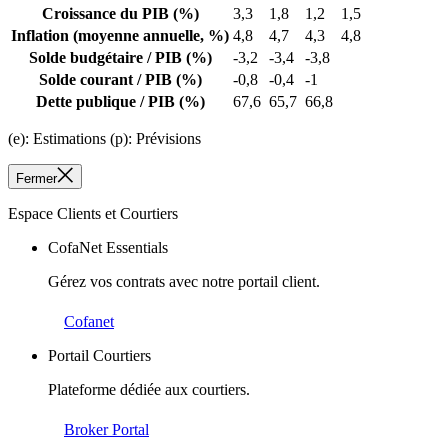
Croissance du PIB
(%)
3,3
1,8
1,2
1,5
Inflation
(moyenne annuelle, %)
4,8
4,7
4,3
4,8
Solde budgétaire / PIB
(%)
-3,2
-3,4
-3,8
Solde courant / PIB
(%)
-0,8
-0,4
-1
Dette publique / PIB
(%)
67,6
65,7
66,8
(e): Estimations (p): Prévisions
Fermer
Espace Clients et Courtiers
CofaNet Essentials
Gérez vos contrats avec notre portail client.
Cofanet
Portail Courtiers
Plateforme dédiée aux courtiers.
Broker Portal