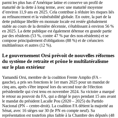
parmi les plus bas d’Amérique latine et conserve un profil de
maturité de la dette à long terme, avec une maturité moyenne
d’environ 11,9 ans en 2025. Cela contribue à réduire les risques liés
au refinancement et la vulnérabilité globale. En outre, la part de la
dette publique libellée en monnaie locale est restée globalement
stable au cours de la dernière décennie, s'établissant à environ 56 %
en 2025. La dette publique est également détenue en grande partie
par des résidents (53 %, contre 47 % par des non-résidents) et se
compose principalement d'obligations (88 %) et de créanciers
multilatéraux et autres (12 %).
Le gouvernement Orsi prévoit de nouvelles réformes
du système de retraite et prône le multilatéralisme
sur le plan extérieur
Yamandú Orsi, membre de la coalition Frente Amplio (FA –
gauche), a pris ses fonctions le 1er mars 2025 pour un mandat de
cinq ans, après s'être imposé lors du second tour de l'élection
présidentielle qui s'est tenu en novembre 2024. Sa victoire a marqué
le retour au pouvoir du FA, qui a dirigé le pays pendant 15 ans avant
le mandat du président Lacalle Pou (2020 – 2025) du Partido
Nacional (PN – centre-droit). La coalition FA détient la majorité au
Sénat, avec 16 sièges sur 30 (le PN en compte neuf). Sa
représentation est toutefois plus faible à la Chambre des députés (48