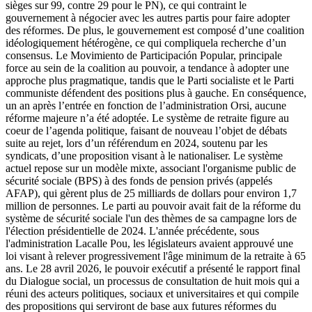
sièges sur 99, contre 29 pour le PN), ce qui contraint le
gouvernement à négocier avec les autres partis pour faire adopter
des réformes. De plus, le gouvernement est composé d’une coalition
idéologiquement hétérogène, ce qui compliquela recherche d’un
consensus. Le Movimiento de Participación Popular, principale
force au sein de la coalition au pouvoir, a tendance à adopter une
approche plus pragmatique, tandis que le Parti socialiste et le Parti
communiste défendent des positions plus à gauche. En conséquence,
un an après l’entrée en fonction de l’administration Orsi, aucune
réforme majeure n’a été adoptée. Le système de retraite figure au
coeur de l’agenda politique, faisant de nouveau l’objet de débats
suite au rejet, lors d’un référendum en 2024, soutenu par les
syndicats, d’une proposition visant à le nationaliser. Le système
actuel repose sur un modèle mixte, associant l'organisme public de
sécurité sociale (BPS) à des fonds de pension privés (appelés
AFAP), qui gèrent plus de 25 milliards de dollars pour environ 1,7
million de personnes. Le parti au pouvoir avait fait de la réforme du
système de sécurité sociale l'un des thèmes de sa campagne lors de
l'élection présidentielle de 2024. L'année précédente, sous
l'administration Lacalle Pou, les législateurs avaient approuvé une
loi visant à relever progressivement l'âge minimum de la retraite à 65
ans. Le 28 avril 2026, le pouvoir exécutif a présenté le rapport final
du Dialogue social, un processus de consultation de huit mois qui a
réuni des acteurs politiques, sociaux et universitaires et qui compile
des propositions qui serviront de base aux futures réformes du