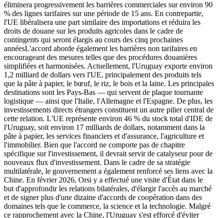
éliminera progressivement les barrières commerciales sur environ 90
% des lignes tarifaires sur une période de 15 ans. En contrepartie,
l'UE libéralisera une part similaire des importations et réduira les
droits de douane sur les produits agricoles dans le cadre de
contingents qui seront élargis au cours des cinq prochaines
annéesL'accord aborde également les barrières non tarifaires en
encourageant des mesures telles que des procédures douanières
simplifiées et harmonisées. Actuellement, l'Uruguay exporte environ
1,2 milliard de dollars vers l'UE, principalement des produits tels
que la pâte à papier, le bœuf, le riz, le bois et la laine. Les principales
destinations sont les Pays-Bas — qui servent de plaque tournante
logistique — ainsi que l'Italie, l'Allemagne et l'Espagne. De plus, les
investissements directs étrangers constituent un autre pilier central de
cette relation. L'UE représente environ 46 % du stock total d'IDE de
l'Uruguay, soit environ 17 milliards de dollars, notamment dans la
pâte à papier, les services financiers et d'assurance, l'agriculture et
l'immobilier. Bien que l'accord ne comporte pas de chapitre
spécifique sur l'investissement, il devrait servir de catalyseur pour de
nouveaux flux d'investissement. Dans le cadre de sa stratégie
multilatérale, le gouvernement a également renforcé ses liens avec la
Chine. En février 2026, Orsi y a effectué une visite d'État dans le
but d'approfondir les relations bilatérales, d'élargir l'accès au marché
et de signer plus d'une dizaine d'accords de coopération dans des
domaines tels que le commerce, la science et la technologie. Malgré
ce rapprochement avec la Chine, l'Uruguay s'est efforcé d'éviter