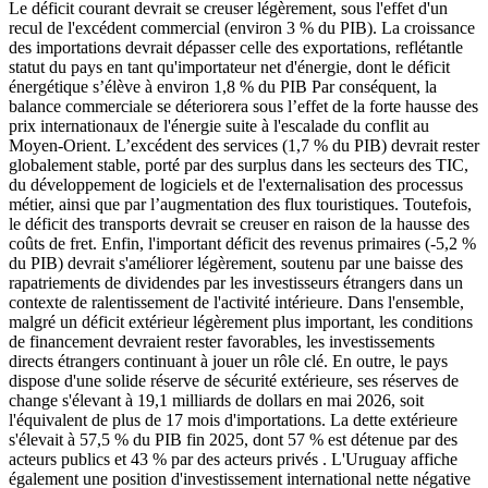
Le déficit courant devrait se creuser légèrement, sous l'effet d'un
recul de l'excédent commercial (environ 3 % du PIB). La croissance
des importations devrait dépasser celle des exportations, reflétantle
statut du pays en tant qu'importateur net d'énergie, dont le déficit
énergétique s’élève à environ 1,8 % du PIB Par conséquent, la
balance commerciale se déteriorera sous l’effet de la forte hausse des
prix internationaux de l'énergie suite à l'escalade du conflit au
Moyen-Orient. L’excédent des services (1,7 % du PIB) devrait rester
globalement stable, porté par des surplus dans les secteurs des TIC,
du développement de logiciels et de l'externalisation des processus
métier, ainsi que par l’augmentation des flux touristiques. Toutefois,
le déficit des transports devrait se creuser en raison de la hausse des
coûts de fret. Enfin, l'important déficit des revenus primaires (-5,2 %
du PIB) devrait s'améliorer légèrement, soutenu par une baisse des
rapatriements de dividendes par les investisseurs étrangers dans un
contexte de ralentissement de l'activité intérieure. Dans l'ensemble,
malgré un déficit extérieur légèrement plus important, les conditions
de financement devraient rester favorables, les investissements
directs étrangers continuant à jouer un rôle clé. En outre, le pays
dispose d'une solide réserve de sécurité extérieure, ses réserves de
change s'élevant à 19,1 milliards de dollars en mai 2026, soit
l'équivalent de plus de 17 mois d'importations. La dette extérieure
s'élevait à 57,5 % du PIB fin 2025, dont 57 % est détenue par des
acteurs publics et 43 % par des acteurs privés . L'Uruguay affiche
également une position d'investissement international nette négative