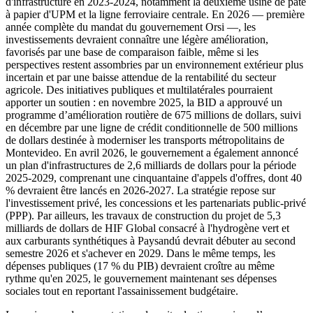
d'infrastructure en 2023-2024, notamment la deuxième usine de pâte
à papier d'UPM et la ligne ferroviaire centrale. En 2026 — première
année complète du mandat du gouvernement Orsi —, les
investissements devraient connaître une légère amélioration,
favorisés par une base de comparaison faible, même si les
perspectives restent assombries par un environnement extérieur plus
incertain et par une baisse attendue de la rentabilité du secteur
agricole. Des initiatives publiques et multilatérales pourraient
apporter un soutien : en novembre 2025, la BID a approuvé un
programme d’amélioration routière de 675 millions de dollars, suivi
en décembre par une ligne de crédit conditionnelle de 500 millions
de dollars destinée à moderniser les transports métropolitains de
Montevideo. En avril 2026, le gouvernement a également annoncé
un plan d'infrastructures de 2,6 milliards de dollars pour la période
2025-2029, comprenant une cinquantaine d'appels d'offres, dont 40
% devraient être lancés en 2026-2027. La stratégie repose sur
l'investissement privé, les concessions et les partenariats public-privé
(PPP). Par ailleurs, les travaux de construction du projet de 5,3
milliards de dollars de HIF Global consacré à l'hydrogène vert et
aux carburants synthétiques à Paysandú devrait débuter au second
semestre 2026 et s'achever en 2029. Dans le même temps, les
dépenses publiques (17 % du PIB) devraient croître au même
rythme qu'en 2025, le gouvernement maintenant ses dépenses
sociales tout en reportant l'assainissement budgétaire.