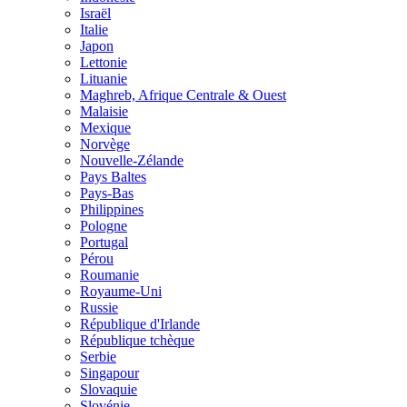
Israël
Italie
Japon
Lettonie
Lituanie
Maghreb, Afrique Centrale & Ouest
Malaisie
Mexique
Norvège
Nouvelle-Zélande
Pays Baltes
Pays-Bas
Philippines
Pologne
Portugal
Pérou
Roumanie
Royaume-Uni
Russie
République d'Irlande
République tchèque
Serbie
Singapour
Slovaquie
Slovénie