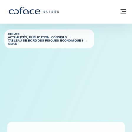
Voir le contenu
Retour à la page d'accueil
M
COFACE, FOR TRADE - PAGE D'ACCUE
SUISSE
COFACE
ACTUALITÉS, PUBLICATION, CONSEILS
TABLEAU DE BORD DES RISQUES ÉCONOMIQUES
OMAN