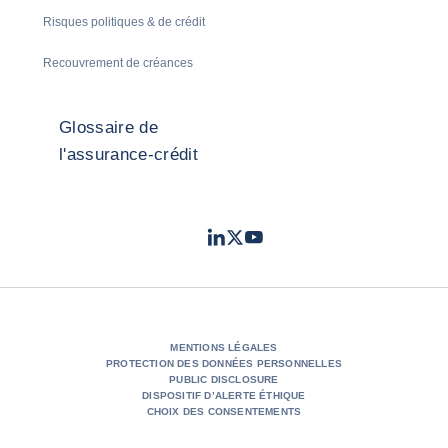
Risques politiques & de crédit
Recouvrement de créances
Glossaire de
l'assurance-crédit
LinkedIn
Twitter
Youtube
- Coface
- Coface
- Coface
MENTIONS LÉGALES
PROTECTION DES DONNÉES PERSONNELLES
PUBLIC DISCLOSURE
DISPOSITIF D’ALERTE ÉTHIQUE
CHOIX DES CONSENTEMENTS