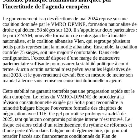
l’incertitude de l’agenda européen
Le gouvernement issu des élections de mai 2024 repose sur une
coalition dominée par le VMRO-DPMNE, formation nationaliste de
droite qui détient 58 sièges sur 120. Il s’appuie sur deux partenaires :
le parti ZNAM, nouvelle formation de centre-gauche à tonalité
nationaliste, et la coalition albanaise Vlen, qui regroupe plusieurs
petits partis représentant la minorité albanaise. Ensemble, la coalition
contrôle 75 sièges, soit une majorité confortable. Dans cette
configuration, l’exécutif dispose d’une marge de manœuvre
parlementaire suffisante pour assurer la stabilité politique à court
terme. Aucun scrutin national n’est prévu avant les législatives de
mai 2028, et le gouvernement devrait être en mesure de mener son
mandat à terme sans remise en cause institutionnelle majeure.
Cette stabilité ne garantit toutefois pas une progression rapide sur le
plan européen. Le refus du VMRO-DPMNE de procéder à la
révision constitutionnelle exigée par Sofia pour reconnaître la
minorité bulgare bloque l’ouverture formelle des chapitres de
négociation avec l’UE. Ce gel pourrait se prolonger au-delà de
2025, tant qu’aucun compromis politique interne n’est trouvé. Le
risque est alors celui d’un ralentissement du rythme de réformes et
d’une perte d’élan dans l’alignement réglementaire, qui pourrait
retarder l’accès aux financements conditionnés du Plan de