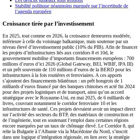
Les déficits jumeaux sous tensions
Stabilité politique néanmoins marquée par l’incertitude de
l’agenda européen
Croissance tirée par l’investissement
En 2025, tout comme en 2026, la croissance demeurera modérée,
inférieure à celle du voisinage balkanique, mais soutenue par un
niveau élevé d’investissement public (10% du PIB). Afin de financer
les projets d’infrastructures liés aux corridors 8 et 10d, le
gouvernement mobilise d’importants financements européens : 700
millions d’euros d’ici 2026 (Global Gateway, BEI, WBIF, IPA III)
et un prêt souverain de 110 millions d’euros de la BERD pour les
infrastructures à la fois routières et ferroviaires. A ces apports
s’ajoutent des financements bilatéraux : un prêt hongrois de 1
milliards d’euros financé par des banques chinoises et acté fin 2024
pour des projets logistiques et de transport, ainsi qu’un accord
stratégique avec le Royaume-Uni, en mai 2025, de 6 milliards de
livres, couvrant notamment le corridor ferroviaire 10 et les
infrastructures de santé. Ces projets devraient avoir un impact direct
sur l’activité des secteurs du BTP, des matériaux de construction et
de l’ingénierie, tout en soutenant l’emploi dans certaines régions
encore marquées par un taux de chômage élevé. Le Corridor 8, qui
relie la Bulgarie à l’Albanie via la Macédoine du Nord, s’inscrit
dans une logique d’intégration régionale, en lien avec la stratégie