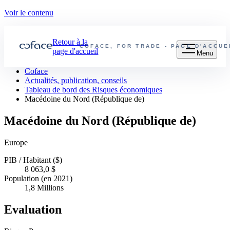
Voir le contenu
Retour à la
COFACE, FOR TRADE - PAGE D'ACCU
page d'accueil
Menu
Coface
Actualités, publication, conseils
Tableau de bord des Risques économiques
Macédoine du Nord (République de)
Macédoine du Nord (République de)
Europe
PIB / Habitant ($)
8 063,0 $
Population (en 2021)
1,8 Millions
Evaluation