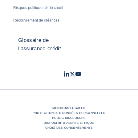
Risques politiques & de crédit
Recouvrement de créances
Glossaire de
l'assurance-crédit
LinkedIn
Twitter
Youtube
- Coface
- Coface
- Coface
MENTIONS LÉGALES
PROTECTION DES DONNÉES PERSONNELLES
PUBLIC DISCLOSURE
DISPOSITIF D’ALERTE ÉTHIQUE
CHOIX DES CONSENTEMENTS