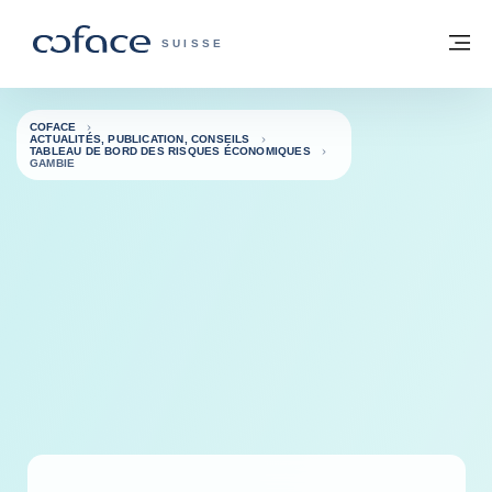
Voir le contenu
Retour à la page d'accueil
M
COFACE, FOR TRADE - PAGE D'ACCUE
SUISSE
COFACE
ACTUALITÉS, PUBLICATION, CONSEILS
TABLEAU DE BORD DES RISQUES ÉCONOMIQUES
GAMBIE