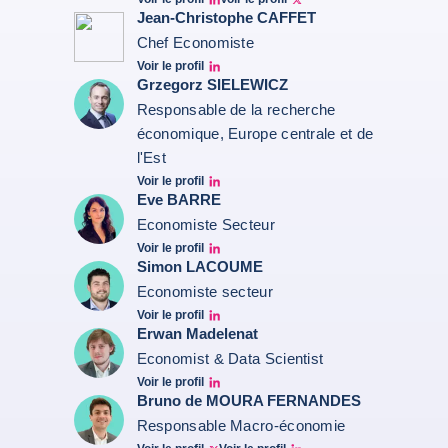
Ruben Nizard linkedin
Ruben Nizard twitter
Jean-Christophe CAFFET
Chef Economiste
Voir le profil
JCC Linkedin
Grzegorz SIELEWICZ
Responsable de la recherche
économique, Europe centrale et de
l'Est
Voir le profil
grzegorz-sielewicz linkedin
Eve BARRE
Economiste Secteur
Voir le profil
Eve barré linkedin
Simon LACOUME
Economiste secteur
Voir le profil
Simon Lacoume linkedin
Erwan Madelenat
Economist & Data Scientist
Voir le profil
Erwan Madelenat
Bruno de MOURA FERNANDES
Responsable Macro-économie