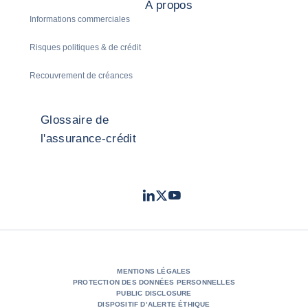
A propos
Informations commerciales
Risques politiques & de crédit
Recouvrement de créances
Glossaire de
l'assurance-crédit
LinkedIn
Twitter
Youtube
- Coface
- Coface
- Coface
MENTIONS LÉGALES
PROTECTION DES DONNÉES PERSONNELLES
PUBLIC DISCLOSURE
DISPOSITIF D’ALERTE ÉTHIQUE