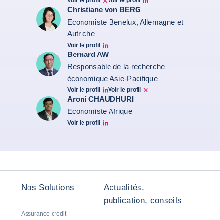
Voir le profil
Voir le profil
Twitter Bruno Fernandes
Bruno de Moura Fernandes linkedin
Christiane von BERG
Economiste Benelux, Allemagne et
Autriche
Voir le profil
Christiane von berg linkedin
Bernard AW
Responsable de la recherche
économique Asie-Pacifique
Voir le profil
Voir le profil
Bernard Aw Linkedin
Bernard Aw Twitter
Aroni CHAUDHURI
Economiste Afrique
Voir le profil
Aroni Linkedin
Nos Solutions
Actualités,
publication, conseils
Assurance-crédit