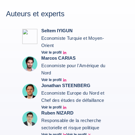
Auteurs et experts
Seltem IYIGUN
Economiste Turquie et Moyen-
Orient
Voir le profil
Seltem Linkedin
Marcos CARIAS
Economiste pour l'Amérique du
Nord
Voir le profil
Marcos Carias Linkedin
Jonathan STEENBERG
Economiste Europe du Nord et
Chef des études de défaillance
Voir le profil
Jonathan Steenberg linkedin
Ruben NIZARD
Responsable de la recherche
sectorielle et risque politique
Voir le profil
Voir le profil