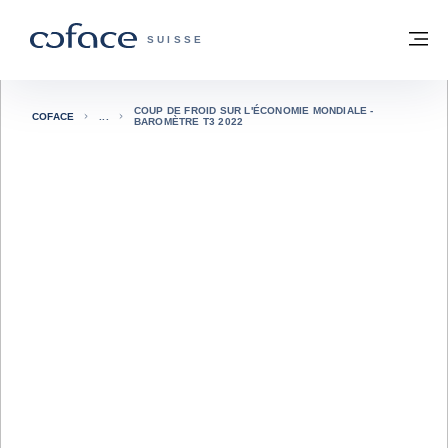
Voir le contenu
Retour à la page d'accueil
M
COFACE, FOR TRADE - PAGE D'ACCUE
SUISSE
COUP DE FROID SUR L'ÉCONOMIE MONDIALE -
COFACE
BAROMÈTRE T3 2022