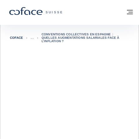
Voir le contenu
Retour à la page d'accueil
M
COFACE, FOR TRADE - PAGE D'ACCUE
SUISSE
CONVENTIONS COLLECTIVES EN ESPAGNE :
COFACE
QUELLES AUGMENTATIONS SALARIALES FACE À
L’INFLATION ?