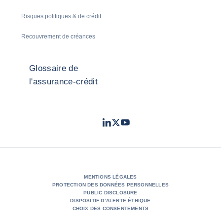
Risques politiques & de crédit
Recouvrement de créances
Glossaire de
l'assurance-crédit
LinkedIn
Twitter
Youtube
- Coface
- Coface
- Coface
MENTIONS LÉGALES
PROTECTION DES DONNÉES PERSONNELLES
PUBLIC DISCLOSURE
DISPOSITIF D’ALERTE ÉTHIQUE
CHOIX DES CONSENTEMENTS