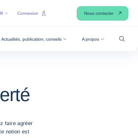
Nous contacter
FR
Connexion
Actualités, publication, conseils
A propos
Recher
erté
z faire agréer
te notion est