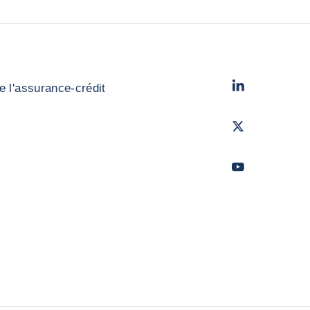
LinkedIn
- Cofac
e l'assurance-crédit
Twitter
- Coface
Youtube
- Coface