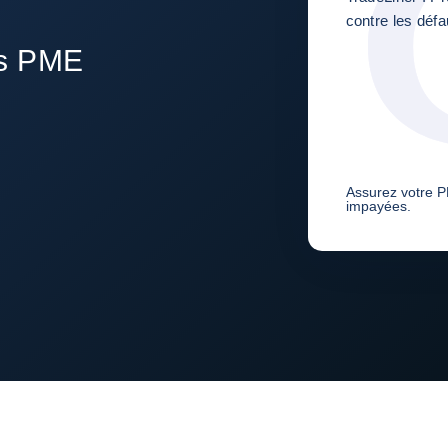
contre les déf
es PME
Assurez votre P
impayées.