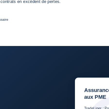
 contrats en excédent de pertes.
ssaire
Assurance
aux PME
TradeLiner : Pr