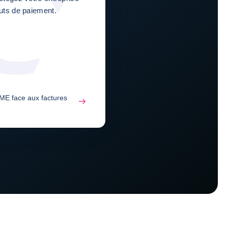
auts de paiement.
ME face aux factures