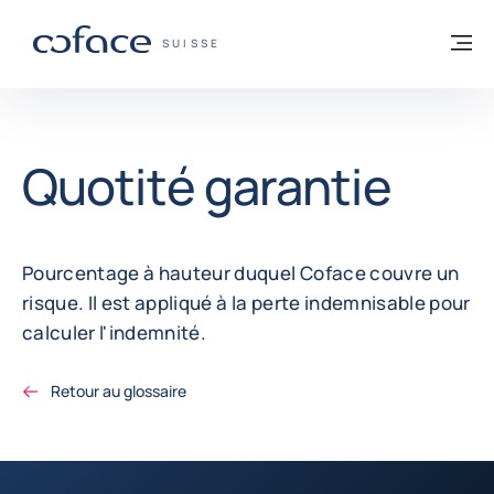
Voir le contenu
Retour à la page d'accueil
M
COFACE, FOR TRADE - PAGE D'ACCUEIL
SUISSE
Quotité garantie
Pourcentage à hauteur duquel Coface couvre un
risque. Il est appliqué à la perte indemnisable pour
calculer l'indemnité.
Retour au glossaire