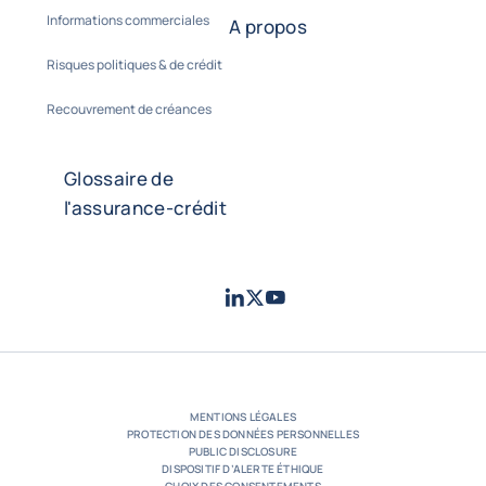
Informations commerciales
A propos
Risques politiques & de crédit
Recouvrement de créances
Glossaire de
l'assurance-crédit
LinkedIn
Twitter
Youtube
- Coface
- Coface
- Coface
MENTIONS LÉGALES
PROTECTION DES DONNÉES PERSONNELLES
PUBLIC DISCLOSURE
DISPOSITIF D’ALERTE ÉTHIQUE