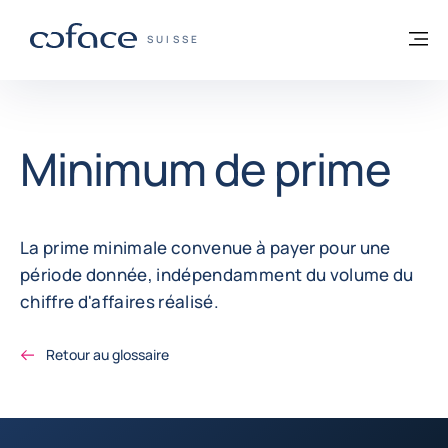
Voir le contenu
Retour à la page d'accueil
M
COFACE, FOR TRADE - PAGE D'ACCUEIL
SUISSE
Minimum de prime
La prime minimale convenue à payer pour une
période donnée, indépendamment du volume du
chiffre d'affaires réalisé.
Retour au glossaire