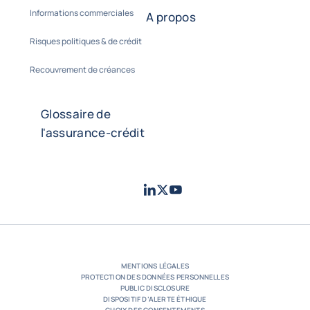
Informations commerciales
A propos
Risques politiques & de crédit
Recouvrement de créances
Glossaire de
l'assurance-crédit
LinkedIn
Twitter
Youtube
- Coface
- Coface
- Coface
MENTIONS LÉGALES
PROTECTION DES DONNÉES PERSONNELLES
PUBLIC DISCLOSURE
DISPOSITIF D’ALERTE ÉTHIQUE