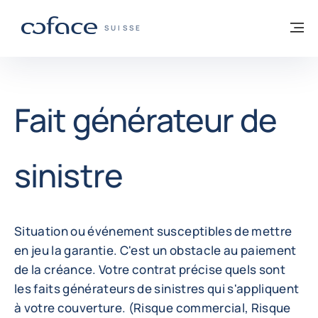
Voir le contenu
Retour à la page d'accueil
M
COFACE, FOR TRADE - PAGE D'ACCUEIL
SUISSE
Fait générateur de
sinistre
Situation ou événement susceptibles de mettre
en jeu la garantie. C'est un obstacle au paiement
de la créance. Votre contrat précise quels sont
les faits générateurs de sinistres qui s'appliquent
à votre couverture. (Risque commercial, Risque