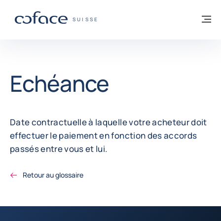
Voir le contenu
Retour à la page d'accueil
M
COFACE, FOR TRADE - PAGE D'ACCUEIL
SUISSE
Echéance
Date contractuelle à laquelle votre acheteur doit
effectuer le paiement en fonction des accords
passés entre vous et lui.
Retour au glossaire