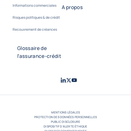
Informations commerciales
A propos
Risques politiques & de crédit
Recouvrement de créances
Glossaire de
l'assurance-crédit
LinkedIn
Twitter
Youtube
- Coface
- Coface
- Coface
MENTIONS LÉGALES
PROTECTION DES DONNÉES PERSONNELLES
PUBLIC DISCLOSURE
DISPOSITIF D’ALERTE ÉTHIQUE