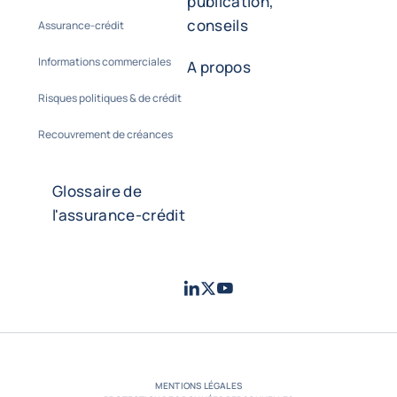
publication,
conseils
Assurance-crédit
Informations commerciales
A propos
Risques politiques & de crédit
Recouvrement de créances
Glossaire de
l'assurance-crédit
LinkedIn
Twitter
Youtube
- Coface
- Coface
- Coface
MENTIONS LÉGALES