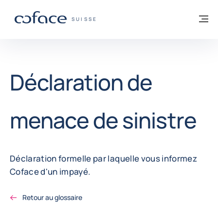
Voir le contenu
Retour à la page d'accueil
M
COFACE, FOR TRADE - PAGE D'ACCUEIL
SUISSE
Déclaration de
menace de sinistre
Déclaration formelle par laquelle vous informez
Coface d'un impayé.
Retour au glossaire