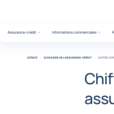
Voir le contenu
Assurance-crédit
Informations commerciales
R
COFACE
GLOSSAIRE DE L'ASSURANCE-CRÉDIT
CHIFFRE D'
Chif
ass