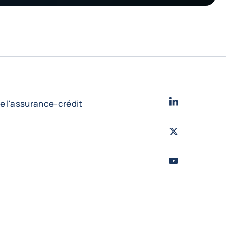
LinkedIn
- Cofac
e l'assurance-crédit
Twitter
- Coface
Youtube
- Coface