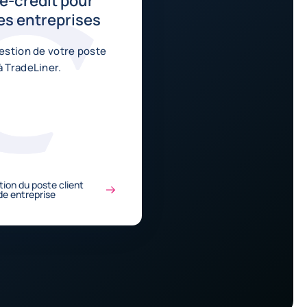
-crédit pour
es entreprises
gestion de votre poste
à TradeLiner.
stion du poste client
de entreprise