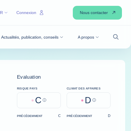
Nous contacter
FR
Connexion
Actualités, publication, conseils
A propos
Recher
Evaluation
RISQUE PAYS
CLIMAT DES AFFAIRES
C
D
Help
Help
C
D
PRÉCÉDEMMENT
PRÉCÉDEMMENT