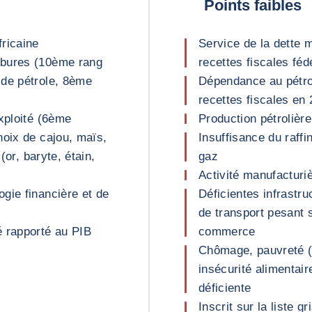
Points faibles
ricaine
Service de la dette 
rbures (10ème rang
recettes fiscales fé
 de pétrole, 8ème
Dépendance au pétro
recettes fiscales en
xploité (6ème
Production pétrolièr
noix de cajou, maïs,
Insuffisance du raffi
(or, baryte, étain,
gaz
Activité manufacturi
gie financière et de
Déficientes infrastru
de transport pesant su
é rapporté au PIB
commerce
Chômage, pauvreté (
insécurité alimentair
déficiente
Inscrit sur la liste 