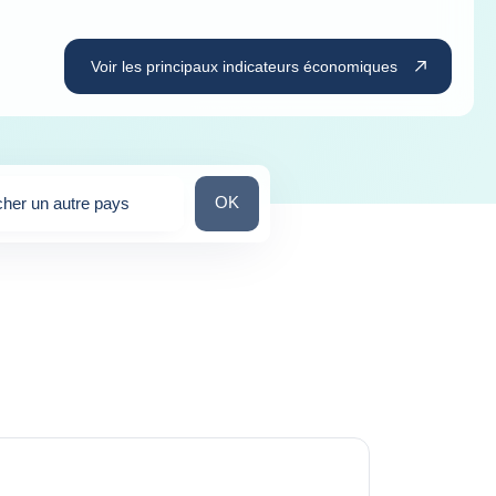
Voir les principaux indicateurs économiques
Chercher un autre pays
OK
her un autre pays
stions