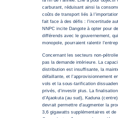
la fin de l’année. Elle a pour objecti
carburant, réduisant ainsi la consom
coûts de transport liés à l’importatio
fait face à des défis : l’incertitude a
NNPC incite Dangote à opter pour de
différends avec le gouvernement, qui
monopole, pourraient ralentir l’entrep
Concernant les secteurs non-pétrolier
pas la demande intérieure. La capaci
distribution est insuffisante, la mai
défaillante, et l’approvisionnement e
vols et la sous-tarification dissuade
privés, d’investir plus. La finalisatio
d’Ajaokuta (au sud), Kaduna (centre)
devrait permettre d’augmenter la pr
3,6 gigawatts supplémentaires et de 