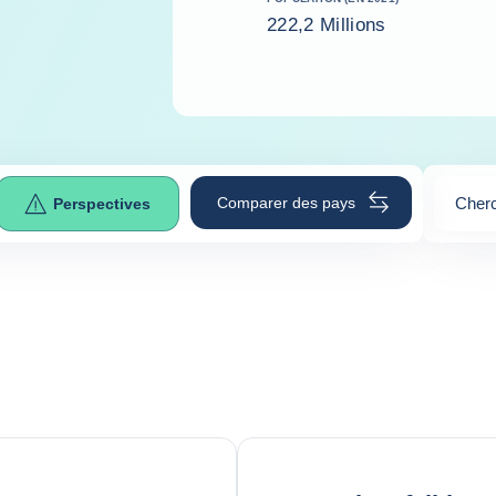
222,2 Millions
Comparer des pays
Cherc
Perspectives
0
sugge