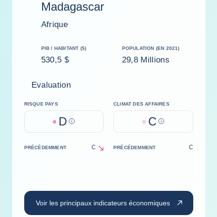
Madagascar
Afrique
PIB / HABITANT ($)
POPULATION (EN 2021)
530,5 $
29,8 Millions
Evaluation
RISQUE PAYS
CLIMAT DES AFFAIRES
D
C
Help
Help
C
C
PRÉCÉDEMMENT
PRÉCÉDEMMENT
decrease
Voir les principaux indicateurs économiques