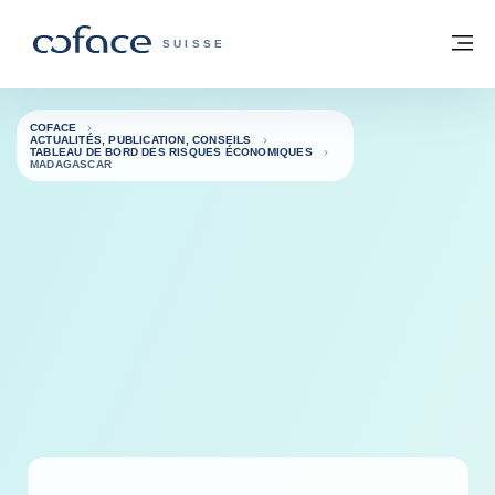
Voir le contenu
Retour à la page d'accueil
M
COFACE, FOR TRADE - PAGE D'ACCUE
SUISSE
COFACE
ACTUALITÉS, PUBLICATION, CONSEILS
TABLEAU DE BORD DES RISQUES ÉCONOMIQUES
MADAGASCAR