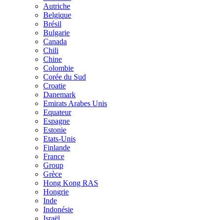
Autriche
Belgique
Brésil
Bulgarie
Canada
Chili
Chine
Colombie
Corée du Sud
Croatie
Danemark
Emirats Arabes Unis
Equateur
Espagne
Estonie
Etats-Unis
Finlande
France
Group
Grèce
Hong Kong RAS
Hongrie
Inde
Indonésie
Israël