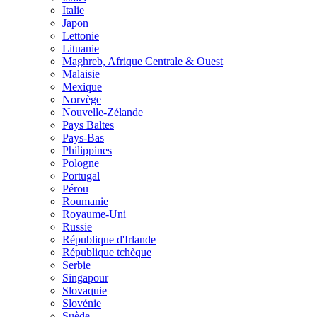
Italie
Japon
Lettonie
Lituanie
Maghreb, Afrique Centrale & Ouest
Malaisie
Mexique
Norvège
Nouvelle-Zélande
Pays Baltes
Pays-Bas
Philippines
Pologne
Portugal
Pérou
Roumanie
Royaume-Uni
Russie
République d'Irlande
République tchèque
Serbie
Singapour
Slovaquie
Slovénie
Suède