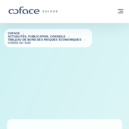
Voir le contenu
Retour à la page d'accueil
M
COFACE, FOR TRADE - PAGE D'ACCUE
SUISSE
COFACE
ACTUALITÉS, PUBLICATION, CONSEILS
TABLEAU DE BORD DES RISQUES ÉCONOMIQUES
CORÉE DU SUD