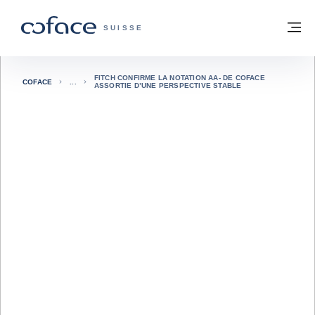
Voir le contenu
Retour à la page d'accueil
M
COFACE, FOR TRADE - PAGE D'ACCUE
SUISSE
FITCH CONFIRME LA NOTATION AA- DE COFACE
COFACE
ASSORTIE D’UNE PERSPECTIVE STABLE