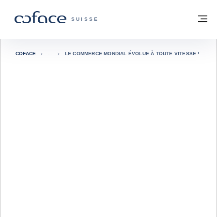
Voir le contenu
Retour à la page d'accueil
M
COFACE, FOR TRADE - PAGE D'ACCUE
SUISSE
COFACE
LE COMMERCE MONDIAL ÉVOLUE À TOUTE VITESSE !