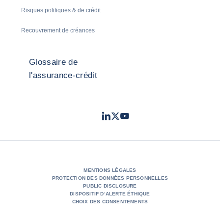
Risques politiques & de crédit
Recouvrement de créances
Glossaire de
l'assurance-crédit
LinkedIn
Twitter
Youtube
- Coface
- Coface
- Coface
MENTIONS LÉGALES
PROTECTION DES DONNÉES PERSONNELLES
PUBLIC DISCLOSURE
DISPOSITIF D’ALERTE ÉTHIQUE
CHOIX DES CONSENTEMENTS