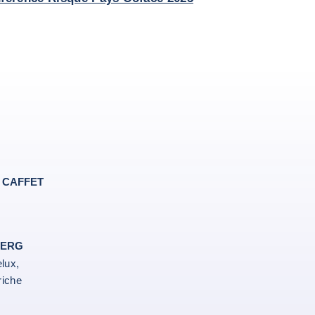
e CAFFET
e
 BERG
lux,
riche
linkedin