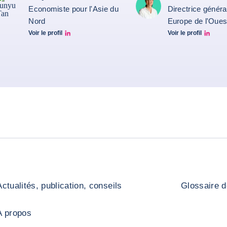
Economiste pour l'Asie du
Directrice généra
Nord
Europe de l'Oues
Voir le profil
Voir le profil
Junyu Tan Linkedin Profile
Carine Pichon Linke
Actualités, publication, conseils
Glossaire d
A propos