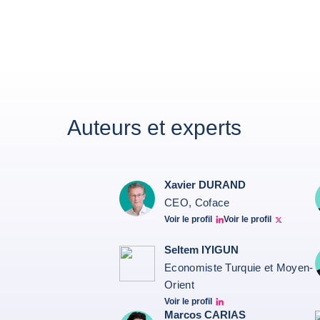
Auteurs et experts
Xavier DURAND
CEO, Coface
Voir le profil
Voir le profil
Linkedin Xavier Durand
Xavier Twitter
Seltem IYIGUN
Economiste Turquie et Moyen-
Orient
Voir le profil
Seltem Linkedin
Marcos CARIAS