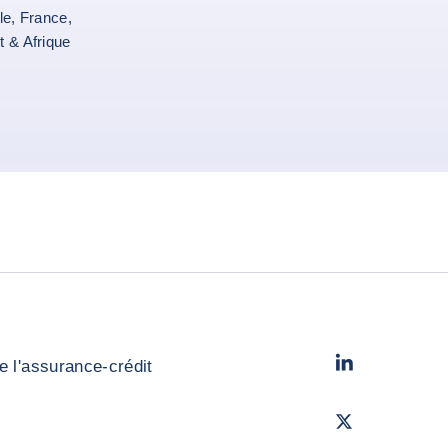
le, France,
t & Afrique
din
LinkedIn
- Cofac
e l'assurance-crédit
Twitter
- Coface