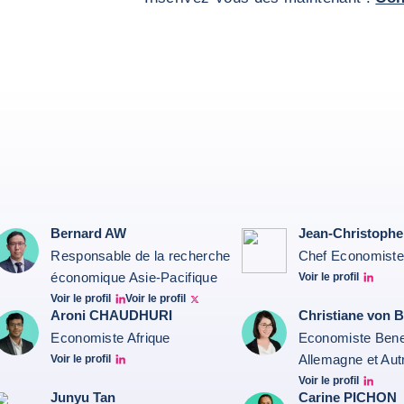
Bernard AW
Jean-Christoph
Responsable de la recherche
Chef Economist
économique Asie-Pacifique
Voir le profil
JCC Linkedin
Voir le profil
Voir le profil
Bernard Aw Linkedin
Bernard Aw Twitter
Aroni CHAUDHURI
Christiane von
Economiste Afrique
Economiste Bene
Allemagne et Aut
Voir le profil
Aroni Linkedin
Voir le profil
Christiane von berg 
Junyu Tan
Carine PICHON