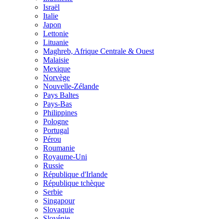
Israël
Italie
Japon
Lettonie
Lituanie
Maghreb, Afrique Centrale & Ouest
Malaisie
Mexique
Norvège
Nouvelle-Zélande
Pays Baltes
Pays-Bas
Philippines
Pologne
Portugal
Pérou
Roumanie
Royaume-Uni
Russie
République d'Irlande
République tchèque
Serbie
Singapour
Slovaquie
Slovénie