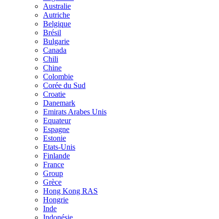
Australie
Autriche
Belgique
Brésil
Bulgarie
Canada
Chili
Chine
Colombie
Corée du Sud
Croatie
Danemark
Emirats Arabes Unis
Equateur
Espagne
Estonie
Etats-Unis
Finlande
France
Group
Grèce
Hong Kong RAS
Hongrie
Inde
Indonésie