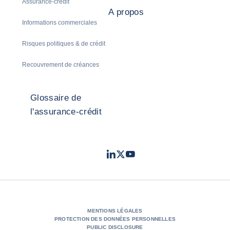
Assurance-crédit
A propos
Informations commerciales
Risques politiques & de crédit
Recouvrement de créances
Glossaire de
l'assurance-crédit
LinkedIn
Twitter
Youtube
- Coface
- Coface
- Coface
MENTIONS LÉGALES
PROTECTION DES DONNÉES PERSONNELLES
PUBLIC DISCLOSURE