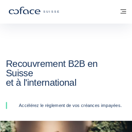
Voir le contenu
Retour à la page d'accueil
M
COFACE, FOR TRADE - PAGE D'ACCUE
SUISSE
Recouvrement B2B en
Suisse
et à l'international
Accélérez le règlement de vos créances impayées.