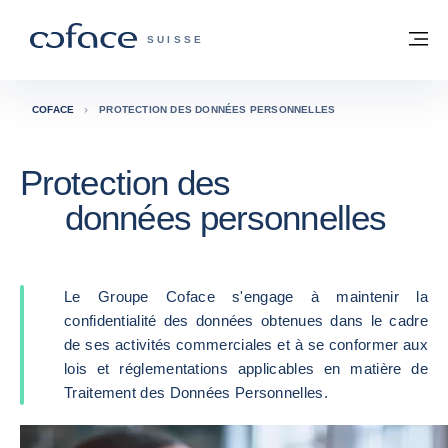
Voir le contenu
Retour à la page d'accueil
M
COFACE, FOR TRADE - PAGE D'ACCUE
SUISSE
COFACE
PROTECTION DES DONNÉES PERSONNELLES
Protection des
données personnelles
Le Groupe Coface s'engage à maintenir la
confidentialité des données obtenues dans le cadre
de ses activités commerciales et à se conformer aux
lois et réglementations applicables en matière de
Traitement des Données Personnelles.