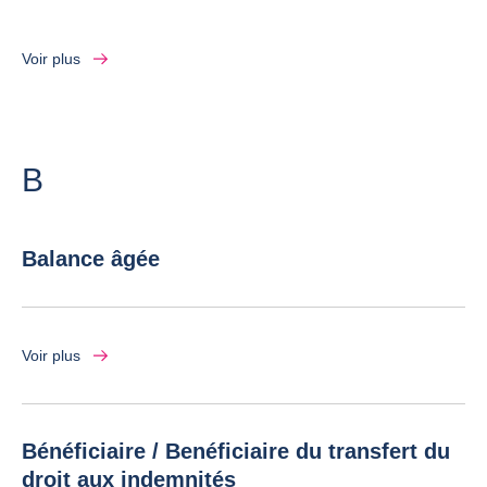
Voir plus
Lettre
B
Balance âgée
Voir plus
Bénéficiaire / Benéficiaire du transfert du
droit aux indemnités