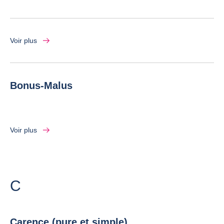
Voir plus
Bonus-Malus
Voir plus
Lettre
C
Carence (pure et simple)