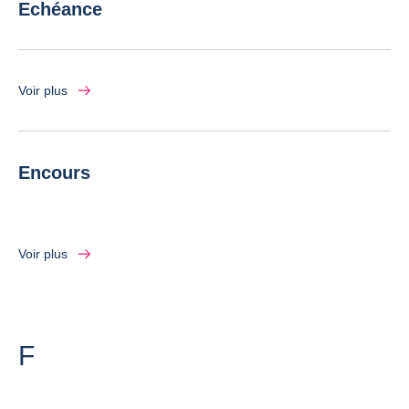
Echéance
Voir plus
Encours
Voir plus
Lettre
F