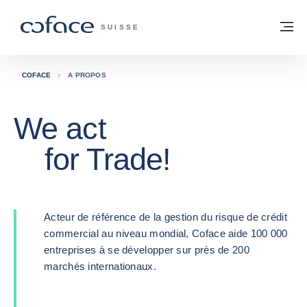
Voir le contenu
Retour à la page d'accueil
M
COFACE, FOR TRADE - PAGE D'ACCUE
SUISSE
COFACE
A PROPOS
We act
for Trade!
Acteur de référence de la gestion du risque de crédit
commercial au niveau mondial, Coface aide 100 000
entreprises à se développer sur près de 200
marchés internationaux.