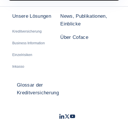
Unsere Lösungen
News, Publikationen,
Einblicke
Kreditversicherung
Über Coface
Business Information
Einzelrisiken
Inkasso
Glossar der
Kreditversicherung
LinkedIn
Twitter
Youtube
- Coface
- Coface
- Coface