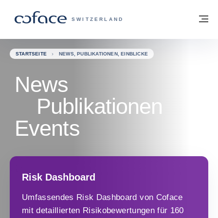
Weiter zum Inhalt
Zurück zur Startseite
M
COFACE FOR TRADE - WEBSEITE DER 
SWITZERLAND
STARTSEITE
NEWS, PUBLIKATIONEN, EINBLICKE
News
Publikationen
Events
Risk Dashboard
Umfassendes Risk Dashboard von Coface
mit detaillierten Risikobewertungen für 160